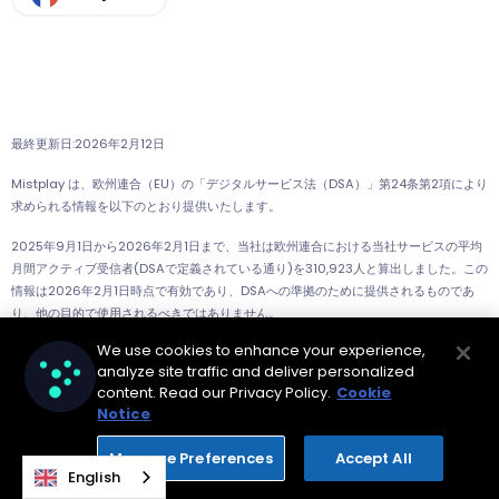
最終更新日:2026年2月12日
Mistplay は、欧州連合（EU）の「デジタルサービス法（DSA）」第24条第2項により
求められる情報を以下のとおり提供いたします。
2025年9月1日から2026年2月1日まで、当社は欧州連合における当社サービスの平均
月間アクティブ受信者(DSAで定義されている通り)を310,923人と算出しました。この
情報は2026年2月1日時点で有効であり、DSAへの準拠のために提供されるものであ
り、他の目的で使用されるべきではありません。
We use cookies to enhance your experience,
今後も、EU 域内における当社オンラインプラットフォームの月間平均アクティブ受領
analyze site traffic and deliver personalized
者数を継続的に監視し、DSA 第24条第2項に基づき、必要に応じて情報を更新·公開し
content. Read our Privacy Policy.
Cookie
てまいります。
Notice
Manage Preferences
Accept All
English