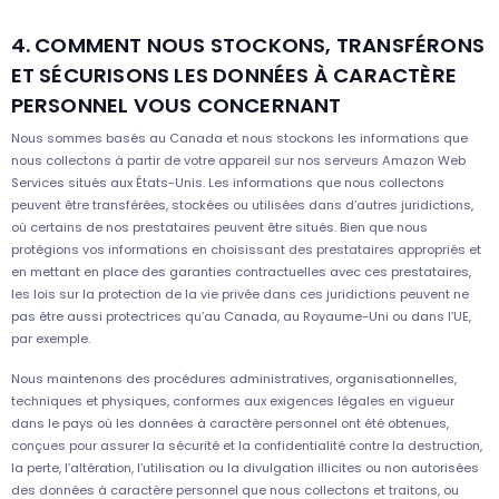
4. COMMENT NOUS STOCKONS, TRANSFÉRONS
ET SÉCURISONS LES DONNÉES À CARACTÈRE
PERSONNEL VOUS CONCERNANT
Nous sommes basés au Canada et nous stockons les informations que
nous collectons à partir de votre appareil sur nos serveurs Amazon Web
Services situés aux États-Unis. Les informations que nous collectons
peuvent être transférées, stockées ou utilisées dans d’autres juridictions,
où certains de nos prestataires peuvent être situés. Bien que nous
protégions vos informations en choisissant des prestataires appropriés et
en mettant en place des garanties contractuelles avec ces prestataires,
les lois sur la protection de la vie privée dans ces juridictions peuvent ne
pas être aussi protectrices qu’au Canada, au Royaume-Uni ou dans l’UE,
par exemple.
Nous maintenons des procédures administratives, organisationnelles,
techniques et physiques, conformes aux exigences légales en vigueur
dans le pays où les données à caractère personnel ont été obtenues,
conçues pour assurer la sécurité et la confidentialité contre la destruction,
la perte, l’altération, l’utilisation ou la divulgation illicites ou non autorisées
des données à caractère personnel que nous collectons et traitons, ou