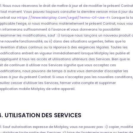
.1. Nous nous réservons le droit de mettre à jour et de modifier le présent Contra
 tout moment. Vous pouvez toujours consulter la dernière version mise à jour du
ontrat sur
Https://www.mistplay.com/legal/terms-Of-Use-Fr
. Lorsque la lo
pplicable l’exige, si nous modifions matériellement le présent Contrat, nous vou
n informerons suffisamment à l’avance et vous donnerons la possibilité
’examiner les modifications, sauf : i) lorsque nous lançons un nouveau produit 
ne nouvelle fonctionnalité, ou ii) dans des situations urgentes, telles que la
révention d’abus continus ou la réponse à des exigences légales. Toutes les
odifications entrent en vigueur immédiatement lorsque Mistplay les publie et
’appliquent à tous les accès et utilisations ultérieurs des Services. Bien que le
ait de continuer à utiliser nos Services signifie que vous acceptez ces
odifications, nous pouvons de temps à autre vous demander d’accepter les
ises à jour du présent Contrat. Si vous n’acceptez pas les nouvelles conditions,
euillez cesser d’utiliser les Services, fermer votre compte et supprimer
’application mobile Mistplay de votre appareil.
4. UTILISATION DES SERVICES
.1. Sauf autorisation expresse de Mistplay, vous ne pouvez pas : i) copier, modifie
u distribuer toute partie des Services, ii) faire de l’ingénierie inverse ou tenter de