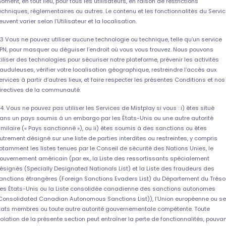
oment, en tout lieu, pour tous les utilisateurs, en raison de restrictions
echniques, réglementaires ou autres. Le contenu et les fonctionnalités du Servi
euvent varier selon l’Utilisateur et la localisation.
.3 Vous ne pouvez utiliser aucune technologie ou technique, telle qu’un service
PN, pour masquer ou déguiser l’endroit où vous vous trouvez. Nous pouvons
tiliser des technologies pour sécuriser notre plateforme, prévenir les activités
rauduleuses, vérifier votre localisation géographique, restreindre l’accès aux
ervices à partir d’autres lieux, et faire respecter les présentes Conditions et nos
irectives de la communauté.
.4. Vous ne pouvez pas utiliser les Services de Mistplay si vous : i) êtes situé
ans un pays soumis à un embargo par les États-Unis ou une autre autorité
imilaire (« Pays sanctionné »), ou ii) êtes soumis à des sanctions ou êtes
utrement désigné sur une liste de parties interdites ou restreintes, y compris
otamment les listes tenues par le Conseil de sécurité des Nations Unies, le
ouvernement américain (par ex., la Liste des ressortissants spécialement
ésignés (Specially Designated Nationals List) et la Liste des fraudeurs des
anctions étrangères (Foreign Sanctions Evaders List) du Département du Tréso
es États-Unis ou la Liste consolidée canadienne des sanctions autonomes
Consolidated Canadian Autonomous Sanctions List)), l’Union européenne ou s
tats membres ou toute autre autorité gouvernementale compétente. Toute
iolation de la présente section peut entraîner la perte de fonctionnalités, pouva