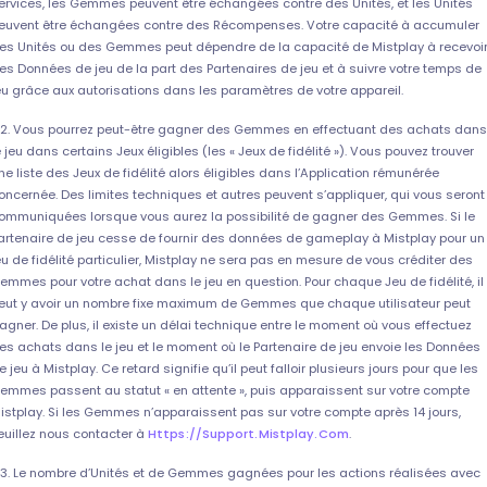
ervices, les Gemmes peuvent être échangées contre des Unités, et les Unités
euvent être échangées contre des Récompenses. Votre capacité à accumuler
es Unités ou des Gemmes peut dépendre de la capacité de Mistplay à recevoi
es Données de jeu de la part des Partenaires de jeu et à suivre votre temps de
eu grâce aux autorisations dans les paramètres de votre appareil.
.2. Vous pourrez peut-être gagner des Gemmes en effectuant des achats dans
e jeu dans certains Jeux éligibles (les « Jeux de fidélité »). Vous pouvez trouver
ne liste des Jeux de fidélité alors éligibles dans l’Application rémunérée
oncernée. Des limites techniques et autres peuvent s’appliquer, qui vous seront
ommuniquées lorsque vous aurez la possibilité de gagner des Gemmes. Si le
artenaire de jeu cesse de fournir des données de gameplay à Mistplay pour un
eu de fidélité particulier, Mistplay ne sera pas en mesure de vous créditer des
emmes pour votre achat dans le jeu en question. Pour chaque Jeu de fidélité, il
eut y avoir un nombre fixe maximum de Gemmes que chaque utilisateur peut
agner. De plus, il existe un délai technique entre le moment où vous effectuez
es achats dans le jeu et le moment où le Partenaire de jeu envoie les Données
e jeu à Mistplay. Ce retard signifie qu’il peut falloir plusieurs jours pour que les
emmes passent au statut « en attente », puis apparaissent sur votre compte
istplay. Si les Gemmes n’apparaissent pas sur votre compte après 14 jours,
euillez nous contacter à
Https://support.mistplay.com
.
.3. Le nombre d’Unités et de Gemmes gagnées pour les actions réalisées avec