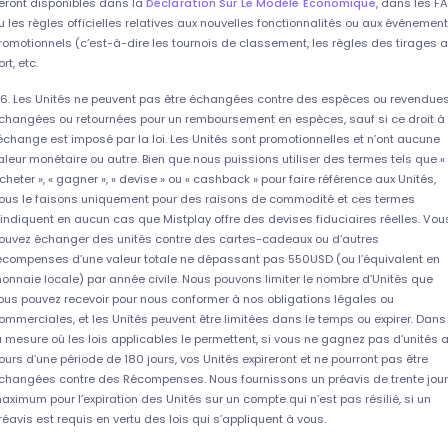
eront disponibles dans la
Déclaration Sur Le Modèle Économique
, dans les F
u les règles officielles relatives aux nouvelles fonctionnalités ou aux événemen
romotionnels (c’est-à-dire les tournois de classement, les règles des tirages 
ort, etc.
.6. Les Unités ne peuvent pas être échangées contre des espèces ou revendues
changées ou retournées pour un remboursement en espèces, sauf si ce droit à
’échange est imposé par la loi. Les Unités sont promotionnelles et n’ont aucune
aleur monétaire ou autre. Bien que nous puissions utiliser des termes tels que «
cheter », « gagner », « devise » ou « cashback » pour faire référence aux Unités,
ous le faisons uniquement pour des raisons de commodité et ces termes
’indiquent en aucun cas que Mistplay offre des devises fiduciaires réelles. Vou
ouvez échanger des unités contre des cartes-cadeaux ou d’autres
écompenses d’une valeur totale ne dépassant pas 550USD (ou l’équivalent en
onnaie locale) par année civile. Nous pouvons limiter le nombre d’Unités que
ous pouvez recevoir pour nous conformer à nos obligations légales ou
ommerciales, et les Unités peuvent être limitées dans le temps ou expirer. Dans
a mesure où les lois applicables le permettent, si vous ne gagnez pas d’unités 
ours d’une période de 180 jours, vos Unités expireront et ne pourront pas être
changées contre des Récompenses. Nous fournissons un préavis de trente jou
aximum pour l’expiration des Unités sur un compte qui n’est pas résilié, si un
réavis est requis en vertu des lois qui s’appliquent à vous.