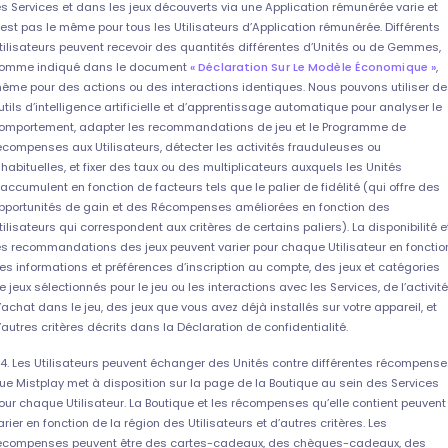
es Services et dans les jeux découverts via une Application rémunérée varie et
’est pas le même pour tous les Utilisateurs d’Application rémunérée. Différents
tilisateurs peuvent recevoir des quantités différentes d’Unités ou de Gemmes,
omme indiqué dans le document
« Déclaration Sur Le Modèle Économique »
,
ême pour des actions ou des interactions identiques. Nous pouvons utiliser d
utils d’intelligence artificielle et d’apprentissage automatique pour analyser le
omportement, adapter les recommandations de jeu et le Programme de
écompenses aux Utilisateurs, détecter les activités frauduleuses ou
nhabituelles, et fixer des taux ou des multiplicateurs auxquels les Unités
’accumulent en fonction de facteurs tels que le palier de fidélité (qui offre des
pportunités de gain et des Récompenses améliorées en fonction des
tilisateurs qui correspondent aux critères de certains paliers). La disponibilité e
es recommandations des jeux peuvent varier pour chaque Utilisateur en fonctio
es informations et préférences d’inscription au compte, des jeux et catégories
e jeux sélectionnés pour le jeu ou les interactions avec les Services, de l’activité
’achat dans le jeu, des jeux que vous avez déjà installés sur votre appareil, et
’autres critères décrits dans la Déclaration de confidentialité.
.4. Les Utilisateurs peuvent échanger des Unités contre différentes récompens
ue Mistplay met à disposition sur la page de la Boutique au sein des Services
our chaque Utilisateur. La Boutique et les récompenses qu’elle contient peuvent
arier en fonction de la région des Utilisateurs et d’autres critères. Les
écompenses peuvent être des cartes-cadeaux, des chèques-cadeaux, des