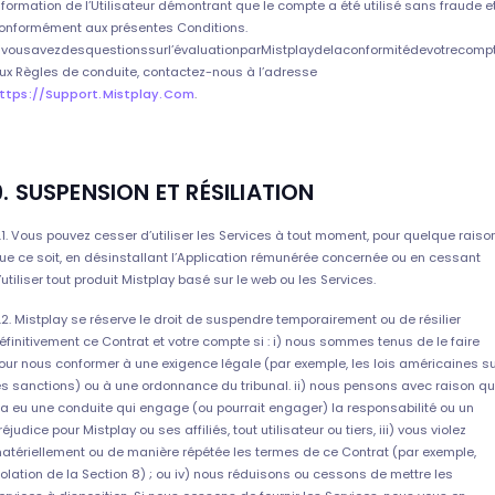
nformation de l’Utilisateur démontrant que le compte a été utilisé sans fraude e
onformément aux présentes Conditions.
ivousavezdesquestionssurl’évaluationparMistplaydelaconformitédevotrecomp
ux Règles de conduite, contactez-nous à l’adresse
ttps://support.mistplay.com
.
9. SUSPENSION ET RÉSILIATION
.1. Vous pouvez cesser d’utiliser les Services à tout moment, pour quelque raiso
ue ce soit, en désinstallant l’Application rémunérée concernée ou en cessant
’utiliser tout produit Mistplay basé sur le web ou les Services.
.2. Mistplay se réserve le droit de suspendre temporairement ou de résilier
éfinitivement ce Contrat et votre compte si : i) nous sommes tenus de le faire
our nous conformer à une exigence légale (par exemple, les lois américaines s
es sanctions) ou à une ordonnance du tribunal. ii) nous pensons avec raison qu’
 a eu une conduite qui engage (ou pourrait engager) la responsabilité ou un
réjudice pour Mistplay ou ses affiliés, tout utilisateur ou tiers, iii) vous violez
atériellement ou de manière répétée les termes de ce Contrat (par exemple,
iolation de la Section 8) ; ou iv) nous réduisons ou cessons de mettre les