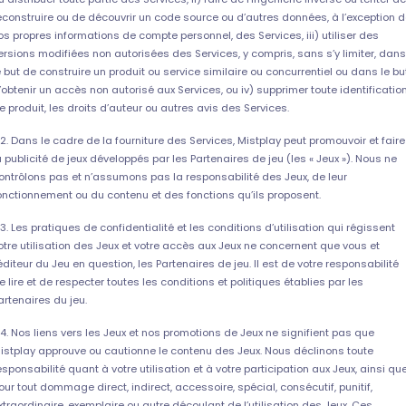
econstruire ou de découvrir un code source ou d’autres données, à l’exception 
os propres informations de compte personnel, des Services, iii) utiliser des
ersions modifiées non autorisées des Services, y compris, sans s’y limiter, dans
e but de construire un produit ou service similaire ou concurrentiel ou dans le bu
’obtenir un accès non autorisé aux Services, ou iv) supprimer toute identificatio
e produit, les droits d’auteur ou autres avis des Services.
.2. Dans le cadre de la fourniture des Services, Mistplay peut promouvoir et faire
a publicité de jeux développés par les Partenaires de jeu (les « Jeux »). Nous ne
ontrôlons pas et n’assumons pas la responsabilité des Jeux, de leur
onctionnement ou du contenu et des fonctions qu’ils proposent.
.3. Les pratiques de confidentialité et les conditions d’utilisation qui régissent
otre utilisation des Jeux et votre accès aux Jeux ne concernent que vous et
’éditeur du Jeu en question, les Partenaires de jeu. Il est de votre responsabilité
e lire et de respecter toutes les conditions et politiques établies par les
artenaires du jeu.
.4. Nos liens vers les Jeux et nos promotions de Jeux ne signifient pas que
istplay approuve ou cautionne le contenu des Jeux. Nous déclinons toute
esponsabilité quant à votre utilisation et à votre participation aux Jeux, ainsi qu
our tout dommage direct, indirect, accessoire, spécial, consécutif, punitif,
xtraordinaire, exemplaire ou autre découlant de l’utilisation des Jeux. Ces