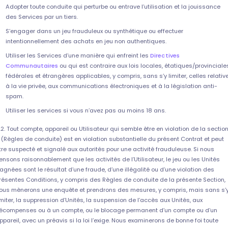
Adopter toute conduite qui perturbe ou entrave l’utilisation et la jouissance
des Services par un tiers.
S’engager dans un jeu frauduleux ou synthétique ou effectuer
intentionnellement des achats en jeu non authentiques.
Utiliser les Services d’une manière qui enfreint les
Directives
Communautaires
ou qui est contraire aux lois locales, étatiques/provinciale
fédérales et étrangères applicables, y compris, sans s’y limiter, celles relativ
à la vie privée, aux communications électroniques et à la législation anti-
spam.
Utiliser les services si vous n’avez pas au moins 18 ans.
.2. Tout compte, appareil ou Utilisateur qui semble être en violation de la sectio
 (Règles de conduite) est en violation substantielle du présent Contrat et peut
tre suspecté et signalé aux autorités pour une activité frauduleuse. Si nous
ensons raisonnablement que les activités de l’Utilisateur, le jeu ou les Unités
agnées sont le résultat d’une fraude, d’une illégalité ou d’une violation des
résentes Conditions, y compris des Règles de conduite de la présente Section,
ous mènerons une enquête et prendrons des mesures, y compris, mais sans s’
imiter, la suppression d’Unités, la suspension de l’accès aux Unités, aux
écompenses ou à un compte, ou le blocage permanent d’un compte ou d’un
ppareil, avec un préavis si la loi l’exige. Nous examinerons de bonne foi toute