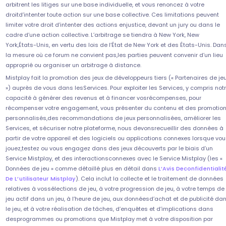
arbitrent les litiges sur une base individuelle, et vous renoncez à votre
droitd’intenter toute action sur une base collective. Ces limitations peuvent
limiter votre droit d’intenter des actions enjustice, devant un jury ou dans le
cadre d’une action collective. L’arbitrage se tiendra à New York, New
York,États-Unis, en vertu des lois de l’État de New York et des États-Unis. Dan
la mesure où ce forum ne convient pas,les parties peuvent convenir d’un lieu
approprié ou organiser un arbitrage à distance.
Mistplay fait la promotion des jeux de développeurs tiers (« Partenaires de je
») auprès de vous dans lesServices. Pour exploiter les Services, y compris not
capacité à générer des revenus et à financer vosrécompenses, pour
récompenser votre engagement, vous présenter du contenu et des promotio
personnalisés,des recommandations de jeux personnalisées, améliorer les
Services, et sécuriser notre plateforme, nous devonsrecueillir des données à
partir de votre appareil et des logiciels ou applications connexes lorsque vo
jouez,testez ou vous engagez dans des jeux découverts par le biais d’un
Service Mistplay, et des interactionsconnexes avec le Service Mistplay (les «
Données de jeu » comme détaillé plus en détail dans
L’Avis Deconfidentialit
De L’utilisateur Mistplay
). Cela inclut la collecte et le traitement de données
relatives à vossélections de jeu, à votre progression de jeu, à votre temps de
jeu actif dans un jeu, à l’heure de jeu, aux donnéesd’achat et de publicité da
le jeu, et à votre réalisation de tâches, d’enquêtes et d’implications dans
desprogrammes ou promotions que Mistplay met à votre disposition par