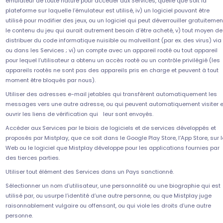
émulateur de toute nature pour accéder aux Services, quelle que soit la
plateforme sur laquelle l’émulateur est utilisé, iv) un logiciel pouvant être
utilisé pour modifier des jeux, ou un logiciel qui peut déverrouiller gratuitemen
le contenu du jeu qui aurait autrement besoin d’être acheté, v) tout moyen de
distribuer du code informatique nuisible ou malveillant (par ex. des virus) via
ou dans les Services ; vi) un compte avec un appareil rooté ou tout appareil
pour lequel l’utilisateur a obtenu un accès rooté ou un contrôle privilégié (les
appareils rootés ne sont pas des appareils pris en charge et peuvent à tout
moment être bloqués par nous).
Utiliser des adresses e-mail jetables qui transfèrent automatiquement les
messages vers une autre adresse, ou qui peuvent automatiquement visiter e
ouvrir les liens de vérification qui leur sont envoyés.
Accéder aux Services par le biais de logiciels et de services développés et
proposés par Mistplay, que ce soit dans le Google Play Store, l’App Store, sur l
Web ou le logiciel que Mistplay développe pour les applications fournies par
des tierces parties.
Utiliser tout élément des Services dans un Pays sanctionné.
Sélectionner un nom d’utilisateur, une personnalité ou une biographie qui est
utilisé par, ou usurpe l’identité d’une autre personne, ou que Mistplay juge
raisonnablement vulgaire ou offensant, ou qui viole les droits d’une autre
personne.