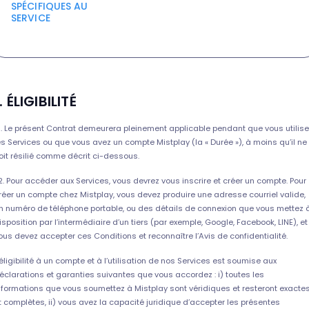
SPÉCIFIQUES AU
SERVICE
. ÉLIGIBILITÉ
.1. Le présent Contrat demeurera pleinement applicable pendant que vous utilis
es Services ou que vous avez un compte Mistplay (la « Durée »), à moins qu’il ne
oit résilié comme décrit ci-dessous.
.2. Pour accéder aux Services, vous devrez vous inscrire et créer un compte. Pour
réer un compte chez Mistplay, vous devez produire une adresse courriel valide,
n numéro de téléphone portable, ou des détails de connexion que vous mettez 
isposition par l’intermédiaire d’un tiers (par exemple, Google, Facebook, LINE), et
ous devez accepter ces Conditions et reconnaître l’Avis de confidentialité.
’éligibilité à un compte et à l’utilisation de nos Services est soumise aux
éclarations et garanties suivantes que vous accordez : i) toutes les
nformations que vous soumettez à Mistplay sont véridiques et resteront exacte
t complètes, ii) vous avez la capacité juridique d’accepter les présentes