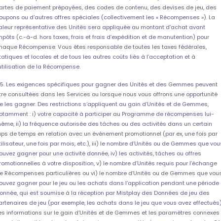
artes de paiement prépayées, des codes de contenu, des devises de jeu, des
oupons ou d’autres offres spéciales (collectivement les « Récompenses »). La
aleur représentative des Unités sera appliquée au montant d’achat avant
mpôts (c.-à-d. hors taxes, frais et frais d’expédition et de manutention) pour
haque Récompense. Vous êtes responsable de toutes les taxes fédérales,
tatiques et locales et de tous les autres coûts liés à l’acceptation et à
’utilisation de la Récompense.
.5. Les exigences spécifiques pour gagner des Unités et des Gemmes peuvent
tre consultées dans les Services ou lorsque nous vous offrons une opportunité
e les gagner. Des restrictions s’appliquent au gain d’Unités et de Gemmes,
otamment : i) votre capacité à participer au Programme de récompenses lui-
ême, ii) la fréquence autorisée des tâches ou des activités dans un certain
aps de temps en relation avec un événement promotionnel (par ex, une fois par
tilisateur, une fois par mois, etc.), iii) le nombre d’Unités ou de Gemmes que vou
ouvez gagner pour une activité donnée, iv) les activités, tâches ou offres
romotionnelles à votre disposition, v) le nombre d’Unités requis pour l’échange
e Récompenses particulières ou vi) le nombre d’Unités ou de Gemmes que vou
ouvez gagner pour le jeu ou les achats dans l’application pendant une période
onnée, qui est soumise à la réception par Mistplay des Données de jeu des
artenaires de jeu (par exemple, les achats dans le jeu que vous avez effectués)
es informations sur le gain d’Unités et de Gemmes et les paramètres connexes