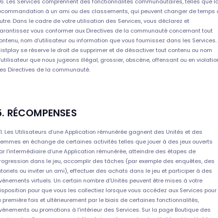
.6. Les Services comprennent des fonctionnalités communautaires, telles que l
ecommandation à un ami ou des classements, qui peuvent changer de temps 
utre. Dans le cadre de votre utilisation des Services, vous déclarez et
arantissez vous conformer aux Directives de la communauté concernant tout
ontenu, nom d’utilisateur ou information que vous fournissez dans les Services.
istplay se réserve le droit de supprimer et de désactiver tout contenu ou nom
’utilisateur que nous jugeons illégal, grossier, obscène, offensant ou en violatio
es Directives de la communauté.
5. RÉCOMPENSES
.1. Les Utilisateurs d’une Application rémunérée gagnent des Unités et des
emmes en échange de certaines activités telles que jouer à des jeux ouverts
ar l’intermédiaire d’une Application rémunérée, atteindre des étapes de
rogression dans le jeu, accomplir des tâches (par exemple des enquêtes, des
utoriels ou inviter un ami), effectuer des achats dans le jeu et participer à des
vénements virtuels. Un certain nombre d’Unités peuvent être mises à votre
isposition pour que vous les collectiez lorsque vous accédez aux Services pour
a première fois et ultérieurement par le biais de certaines fonctionnalités,
vénements ou promotions à l’intérieur des Services. Sur la page Boutique des