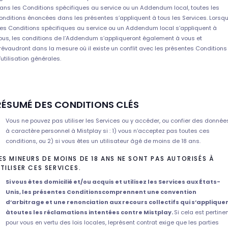
ans les Conditions spécifiques au service ou un Addendum local, toutes les
onditions énoncées dans les présentes s’appliquent à tous les Services. Lorsq
es Conditions spécifiques au service ou un Addendum local s’appliquent à
ous, les conditions de l’Addendum s’appliqueront également à vous et
révaudront dans la mesure où il existe un conflit avec les présentes Conditions
’utilisation générales.
RÉSUMÉ DES CONDITIONS CLÉS
Vous ne pouvez pas utiliser les Services ou y accéder, ou confier des donnée
à caractère personnel à Mistplay si : 1) vous n’acceptez pas toutes ces
conditions, ou 2) si vous êtes un utilisateur âgé de moins de 18 ans.
ES MINEURS DE MOINS DE 18 ANS NE SONT PAS AUTORISÉS À
TILISER CES SERVICES.
Si vous êtes domicilié et/ou acquis et utilisez les Services aux États-
Unis, les présentes Conditionscomprennent une convention
d’arbitrage et une renonciation aux recours collectifs qui s’applique
àtoutes les réclamations intentées contre Mistplay.
Si cela est pertine
pour vous en vertu des lois locales, leprésent contrat exige que les parties