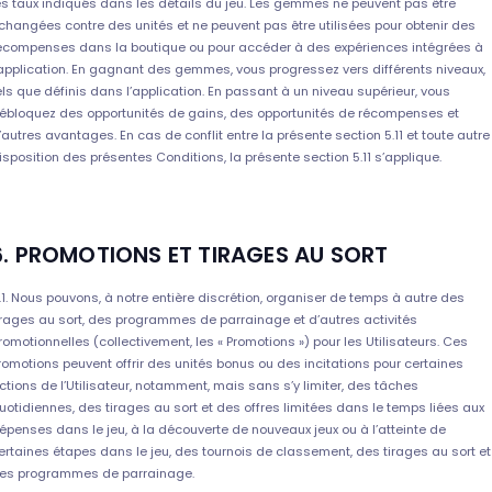
es taux indiqués dans les détails du jeu. Les gemmes ne peuvent pas être
changées contre des unités et ne peuvent pas être utilisées pour obtenir des
écompenses dans la boutique ou pour accéder à des expériences intégrées à
’application. En gagnant des gemmes, vous progressez vers différents niveaux,
els que définis dans l’application. En passant à un niveau supérieur, vous
ébloquez des opportunités de gains, des opportunités de récompenses et
’autres avantages. En cas de conflit entre la présente section 5.11 et toute autre
isposition des présentes Conditions, la présente section 5.11 s’applique.
6. PROMOTIONS ET TIRAGES AU SORT
.1. Nous pouvons, à notre entière discrétion, organiser de temps à autre des
irages au sort, des programmes de parrainage et d’autres activités
romotionnelles (collectivement, les « Promotions ») pour les Utilisateurs. Ces
romotions peuvent offrir des unités bonus ou des incitations pour certaines
ctions de l’Utilisateur, notamment, mais sans s’y limiter, des tâches
uotidiennes, des tirages au sort et des offres limitées dans le temps liées aux
épenses dans le jeu, à la découverte de nouveaux jeux ou à l’atteinte de
ertaines étapes dans le jeu, des tournois de classement, des tirages au sort et
es programmes de parrainage.