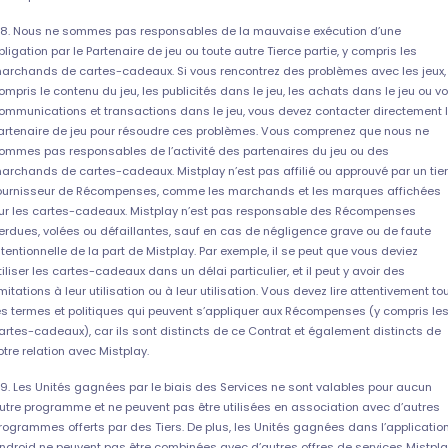
.8. Nous ne sommes pas responsables de la mauvaise exécution d’une
bligation par le Partenaire de jeu ou toute autre Tierce partie, y compris les
archands de cartes-cadeaux. Si vous rencontrez des problèmes avec les jeux,
ompris le contenu du jeu, les publicités dans le jeu, les achats dans le jeu ou v
ommunications et transactions dans le jeu, vous devez contacter directement 
artenaire de jeu pour résoudre ces problèmes. Vous comprenez que nous ne
ommes pas responsables de l’activité des partenaires du jeu ou des
archands de cartes-cadeaux. Mistplay n’est pas affilié ou approuvé par un tie
ournisseur de Récompenses, comme les marchands et les marques affichées
ur les cartes-cadeaux. Mistplay n’est pas responsable des Récompenses
erdues, volées ou défaillantes, sauf en cas de négligence grave ou de faute
ntentionnelle de la part de Mistplay. Par exemple, il se peut que vous deviez
tiliser les cartes-cadeaux dans un délai particulier, et il peut y avoir des
imitations à leur utilisation ou à leur utilisation. Vous devez lire attentivement to
es termes et politiques qui peuvent s’appliquer aux Récompenses (y compris le
artes-cadeaux), car ils sont distincts de ce Contrat et également distincts de
otre relation avec Mistplay.
.9. Les Unités gagnées par le biais des Services ne sont valables pour aucun
utre programme et ne peuvent pas être utilisées en association avec d’autres
rogrammes offerts par des Tiers. De plus, les Unités gagnées dans l’applicatio
ndroid ne peuvent pas être combinées avec d’autres offres de services Mistpla