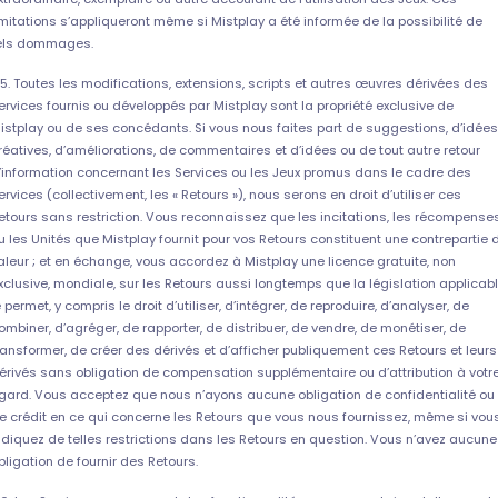
imitations s’appliqueront même si Mistplay a été informée de la possibilité de
els dommages.
.5. Toutes les modifications, extensions, scripts et autres œuvres dérivées des
ervices fournis ou développés par Mistplay sont la propriété exclusive de
istplay ou de ses concédants. Si vous nous faites part de suggestions, d’idées
réatives, d’améliorations, de commentaires et d’idées ou de tout autre retour
’information concernant les Services ou les Jeux promus dans le cadre des
ervices (collectivement, les « Retours »), nous serons en droit d’utiliser ces
etours sans restriction. Vous reconnaissez que les incitations, les récompense
u les Unités que Mistplay fournit pour vos Retours constituent une contrepartie 
aleur ; et en échange, vous accordez à Mistplay une licence gratuite, non
xclusive, mondiale, sur les Retours aussi longtemps que la législation applicab
e permet, y compris le droit d’utiliser, d’intégrer, de reproduire, d’analyser, de
ombiner, d’agréger, de rapporter, de distribuer, de vendre, de monétiser, de
ransformer, de créer des dérivés et d’afficher publiquement ces Retours et leurs
érivés sans obligation de compensation supplémentaire ou d’attribution à votr
gard. Vous acceptez que nous n’ayons aucune obligation de confidentialité ou
e crédit en ce qui concerne les Retours que vous nous fournissez, même si vou
ndiquez de telles restrictions dans les Retours en question. Vous n’avez aucune
bligation de fournir des Retours.