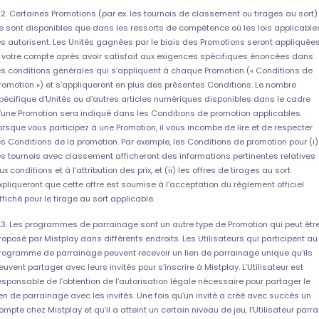
.2. Certaines Promotions (par ex. les tournois de classement ou tirages au sort)
e sont disponibles que dans les ressorts de compétence où les lois applicable
es autorisent. Les Unités gagnées par le biais des Promotions seront appliquée
 votre compte après avoir satisfait aux exigences spécifiques énoncées dans
es conditions générales qui s’appliquent à chaque Promotion (« Conditions de
romotion ») et s’appliqueront en plus des présentes Conditions. Le nombre
pécifique d’Unités ou d’autres articles numériques disponibles dans le cadre
’une Promotion sera indiqué dans les Conditions de promotion applicables.
orsque vous participez à une Promotion, il vous incombe de lire et de respecter
es Conditions de la promotion. Par exemple, les Conditions de promotion pour (i)
es tournois avec classement afficheront des informations pertinentes relatives
ux conditions et à l’attribution des prix, et (ii) les offres de tirages au sort
xpliqueront que cette offre est soumise à l’acceptation du règlement officiel
ffiché pour le tirage au sort applicable.
.3. Les programmes de parrainage sont un autre type de Promotion qui peut êtr
roposé par Mistplay dans différents endroits. Les Utilisateurs qui participent au
rogramme de parrainage peuvent recevoir un lien de parrainage unique qu’ils
euvent partager avec leurs invités pour s’inscrire à Mistplay. L’Utilisateur est
esponsable de l’obtention de l’autorisation légale nécessaire pour partager le
ien de parrainage avec les invités. Une fois qu’un invité a créé avec succès un
ompte chez Mistplay et qu’il a atteint un certain niveau de jeu, l’Utilisateur parra