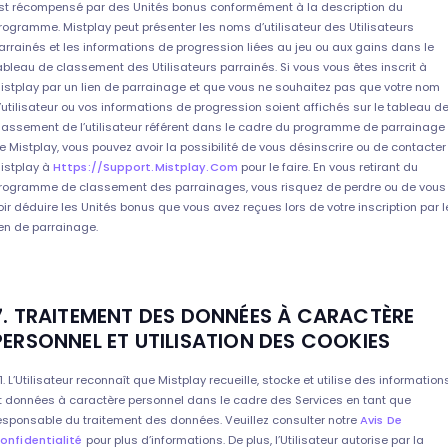
st récompensé par des Unités bonus conformément à la description du
rogramme. Mistplay peut présenter les noms d’utilisateur des Utilisateurs
arrainés et les informations de progression liées au jeu ou aux gains dans le
ableau de classement des Utilisateurs parrainés. Si vous vous êtes inscrit à
istplay par un lien de parrainage et que vous ne souhaitez pas que votre nom
’utilisateur ou vos informations de progression soient affichés sur le tableau d
lassement de l’utilisateur référent dans le cadre du programme de parrainage
e Mistplay, vous pouvez avoir la possibilité de vous désinscrire ou de contacter
istplay à
Https://support.mistplay.com
pour le faire. En vous retirant du
rogramme de classement des parrainages, vous risquez de perdre ou de vous
oir déduire les Unités bonus que vous avez reçues lors de votre inscription par l
ien de parrainage.
7. TRAITEMENT DES DONNÉES À CARACTÈRE
PERSONNEL ET UTILISATION DES COOKIES
.1. L’Utilisateur reconnaît que Mistplay recueille, stocke et utilise des information
t données à caractère personnel dans le cadre des Services en tant que
esponsable du traitement des données. Veuillez consulter notre
Avis De
onfidentialité
pour plus d’informations. De plus, l’Utilisateur autorise par la