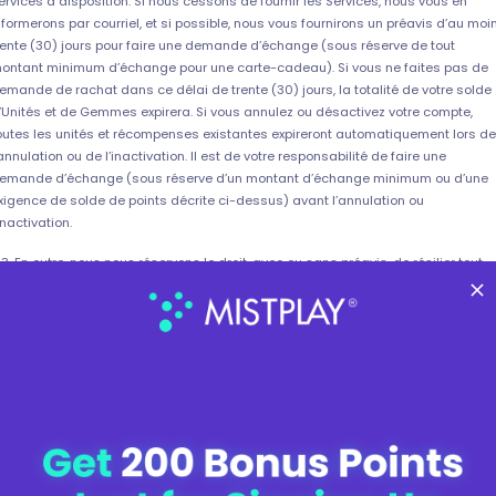
ervices à disposition. Si nous cessons de fournir les Services, nous vous en
nformerons par courriel, et si possible, nous vous fournirons un préavis d’au moi
rente (30) jours pour faire une demande d’échange (sous réserve de tout
ontant minimum d’échange pour une carte-cadeau). Si vous ne faites pas de
emande de rachat dans ce délai de trente (30) jours, la totalité de votre solde
’Unités et de Gemmes expirera. Si vous annulez ou désactivez votre compte,
outes les unités et récompenses existantes expireront automatiquement lors de
’annulation ou de l’inactivation. Il est de votre responsabilité de faire une
emande d’échange (sous réserve d’un montant d’échange minimum ou d’une
xigence de solde de points décrite ci-dessus) avant l’annulation ou
’inactivation.
.3. En outre, nous nous réservons le droit, avec ou sans préavis, de résilier tout
ompte inactif pendant une période consécutive de dix-huit (18) mois. Un compt
st considéré comme inactif lorsque : i) aucune Unité n’a été gagnée ou
changée et ii) il n’y a pas eu d’accès ou de tentative d’accès aux Services
collectivement, les « Comptes inactifs »). Si le Compte inactif contient des Unité
u des Récompenses, elles seront considérées comme nulles sous réserve d’un
réavis, uniquement si la loi locale l’exige.
.4. Une fois votre compte résilié, vous ne pourrez plus accéder aux Services et n
ourrez plus participer aux Services sans l’autorisation expresse de Mistplay. Il s
eut que vous ne puissiez plus accéder aux données de jeu, aux objets virtuels,