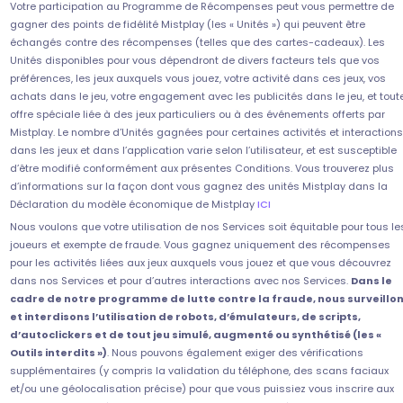
Votre participation au Programme de Récompenses peut vous permettre de
gagner des points de fidélité Mistplay (les « Unités ») qui peuvent être
échangés contre des récompenses (telles que des cartes-cadeaux). Les
Unités disponibles pour vous dépendront de divers facteurs tels que vos
préférences, les jeux auxquels vous jouez, votre activité dans ces jeux, vos
achats dans le jeu, votre engagement avec les publicités dans le jeu, et tout
offre spéciale liée à des jeux particuliers ou à des événements offerts par
Mistplay. Le nombre d’Unités gagnées pour certaines activités et interactions
dans les jeux et dans l’application varie selon l’utilisateur, et est susceptible
d’être modifié conformément aux présentes Conditions. Vous trouverez plus
d’informations sur la façon dont vous gagnez des unités Mistplay dans la
Déclaration du modèle économique de Mistplay
ICI
Nous voulons que votre utilisation de nos Services soit équitable pour tous le
joueurs et exempte de fraude. Vous gagnez uniquement des récompenses
pour les activités liées aux jeux auxquels vous jouez et que vous découvrez
dans nos Services et pour d’autres interactions avec nos Services.
Dans le
cadre de notre programme de lutte contre la fraude, nous surveillo
et interdisons l’utilisation de robots, d’émulateurs, de scripts,
d’autoclickers et de tout jeu simulé, augmenté ou synthétisé (les «
Outils interdits »)
. Nous pouvons également exiger des vérifications
supplémentaires (y compris la validation du téléphone, des scans faciaux
et/ou une géolocalisation précise) pour que vous puissiez vous inscrire aux