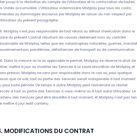
ller jusqu’à la résiliation du compte de l’Utilisateur et la confiscation de toutes
es Unités accumulées. L’Utilisateur indemnisera Mistplay pour tous les coûts,
mendes ou dommages encourus par Mistplay en raison du non-respect par
’Utilisateur du présent paragraphe.
.5. Mistplay n’est pas responsable de tout retard ou défaut d’exécution dans le
adre du présent Contrat résultant de causes réellement hors du contrôle
aisonnable de Mistplay, telles que les catastrophes naturelles, guerres, manda
ouvernementaux, pandémies, défaillances de transport ou de communication.
.6. Dans la mesure où la loi applicable le permet, Mistplay se réserve le droit de
etirer, mettre à jour ou modifier les Services à la seule discrétion de Mistplay et
ans préavis. Mistplay ne sera pas responsable dans le cas où, pour quelque
aison que ce soit, tout ou partie des Services serait indisponible à tout moment
u pour toute période. De temps à autre, Mistplay peut restreindre ou résilier
’accès à tout ou partie des Services à vous-même ou à tout autre Utilisateur. Le
ontenu des Services peut être obsolète à tout moment, et Mistplay n’est pas te
e mettre à jour ledit contenu.
3. MODIFICATIONS DU CONTRAT