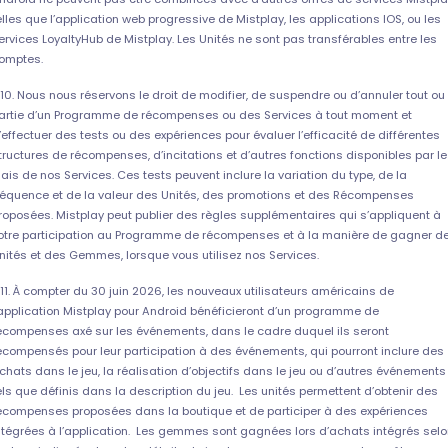
elles que l’application web progressive de Mistplay, les applications IOS, ou les
ervices LoyaltyHub de Mistplay. Les Unités ne sont pas transférables entre les
omptes.
.10. Nous nous réservons le droit de modifier, de suspendre ou d’annuler tout ou
artie d’un Programme de récompenses ou des Services à tout moment et
’effectuer des tests ou des expériences pour évaluer l’efficacité de différentes
tructures de récompenses, d’incitations et d’autres fonctions disponibles par le
iais de nos Services. Ces tests peuvent inclure la variation du type, de la
réquence et de la valeur des Unités, des promotions et des Récompenses
roposées. Mistplay peut publier des règles supplémentaires qui s’appliquent à
otre participation au Programme de récompenses et à la manière de gagner d
nités et des Gemmes, lorsque vous utilisez nos Services.
.11. À compter du 30 juin 2026, les nouveaux utilisateurs américains de
’application Mistplay pour Android bénéficieront d’un programme de
écompenses axé sur les événements, dans le cadre duquel ils seront
écompensés pour leur participation à des événements, qui pourront inclure des
chats dans le jeu, la réalisation d’objectifs dans le jeu ou d’autres événements
els que définis dans la description du jeu. Les unités permettent d’obtenir des
écompenses proposées dans la boutique et de participer à des expériences
ntégrées à l’application. Les gemmes sont gagnées lors d’achats intégrés sel