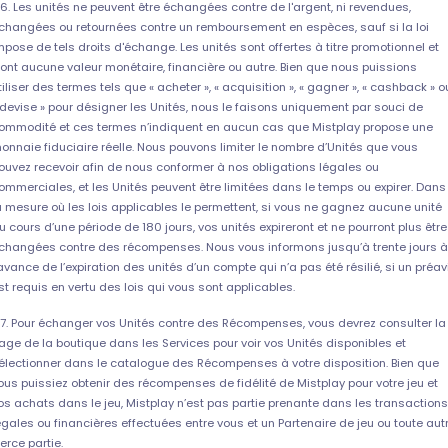
.6. Les unités ne peuvent être échangées contre de l'argent, ni revendues,
changées ou retournées contre un remboursement en espèces, sauf si la loi
mpose de tels droits d'échange. Les unités sont offertes à titre promotionnel et
'ont aucune valeur monétaire, financière ou autre. Bien que nous puissions
tiliser des termes tels que « acheter », « acquisition », « gagner », « cashback » o
 devise » pour désigner les Unités, nous le faisons uniquement par souci de
ommodité et ces termes n’indiquent en aucun cas que Mistplay propose une
onnaie fiduciaire réelle. Nous pouvons limiter le nombre d’Unités que vous
ouvez recevoir afin de nous conformer à nos obligations légales ou
ommerciales, et les Unités peuvent être limitées dans le temps ou expirer. Dans
a mesure où les lois applicables le permettent, si vous ne gagnez aucune unité
u cours d’une période de 180 jours, vos unités expireront et ne pourront plus être
changées contre des récompenses. Nous vous informons jusqu’à trente jours à
’avance de l’expiration des unités d’un compte qui n’a pas été résilié, si un préav
st requis en vertu des lois qui vous sont applicables.
.7. Pour échanger vos Unités contre des Récompenses, vous devrez consulter la
age de la boutique dans les Services pour voir vos Unités disponibles et
électionner dans le catalogue des Récompenses à votre disposition. Bien que
ous puissiez obtenir des récompenses de fidélité de Mistplay pour votre jeu et
os achats dans le jeu, Mistplay n’est pas partie prenante dans les transactions
égales ou financières effectuées entre vous et un Partenaire de jeu ou toute aut
ierce partie.