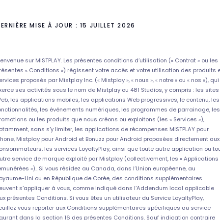
ERNIÈRE MISE À JOUR : 15 JUILLET 2026
ienvenue sur MISTPLAY. Les présentes conditions d’utilisation (« Contrat » ou les
résentes « Conditions ») régissent votre accès et votre utilisation des produits 
ervices proposés par Mistplay Inc. (« Mistplay », « nous », « notre » ou « nos »), qui
xerce ses activités sous le nom de Mistplay ou 481 Studios, y compris : les sites
eb, les applications mobiles, les applications Web progressives, le contenu, les
onctionnalités, les événements numériques, les programmes de parrainage, les
romotions ou les produits que nous créons ou exploitons (les « Services »),
otamment, sans s'y limiter, les applications de récompenses MISTPLAY pour
Phone, Mistplay pour Android et Bonuzz pour Android proposées directement aux
onsommateurs, les services LoyaltyPlay, ainsi que toute autre application ou to
utre service de marque exploité par Mistplay (collectivement, les « Applications
émunérées »).. Si vous résidez au Canada, dans l’Union européenne, au
oyaume-Uni ou en République de Corée, des conditions supplémentaires
euvent s’appliquer à vous, comme indiqué dans l’Addendum local applicable
ux présentes Conditions. Si vous êtes un utilisateur du Service LoyaltyPlay,
euillez vous reporter aux Conditions supplémentaires spécifiques au service
igurant dans la section 16 des présentes Conditions. Sauf indication contraire